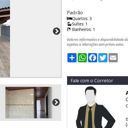
Padrão
Quartos: 3
Suítes: 1
Banheiros: 1
Valores informados e disponibilidade d
sujeitos a alterações sem prévio aviso.
Share
WhatsApp
Facebook
Twitter
Emai
Fale com o Corretor
C
e