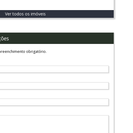
Ver todos os imóveis
ções
reenchimento obrigatório.