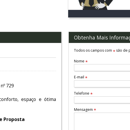
Obtenha Mais Informa
Todos os campos com
são de p
*
Nome
*
E-mail
*
 nº 729
Telefone
*
conforto, espaço e ótima
Mensagem
*
de Proposta