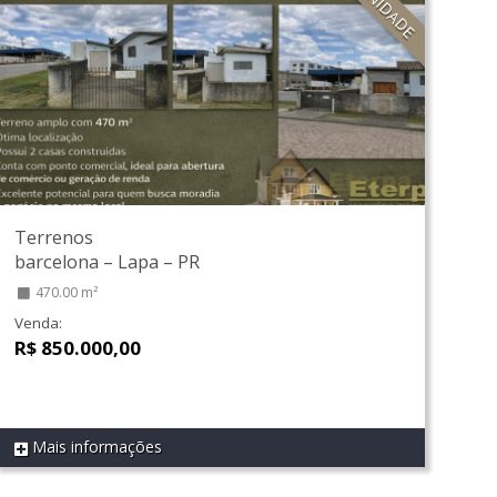
Terrenos
barcelona
–
Lapa
–
PR
470.00 m²
Venda:
R$ 850.000,00
Mais informações
REF 601