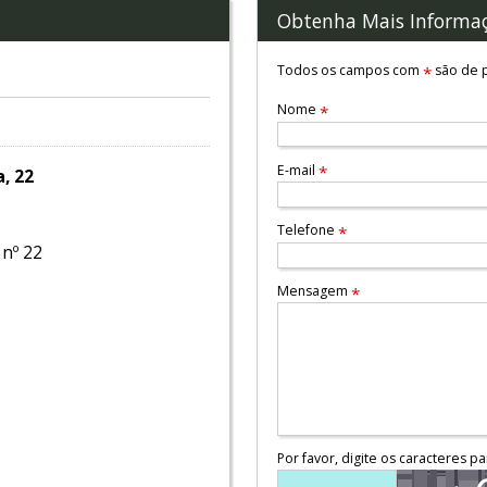
Obtenha Mais Informa
Todos os campos com
são de p
*
Nome
*
E-mail
*
, 22
Telefone
*
 nº 22
Mensagem
*
Por favor, digite os caracteres pa