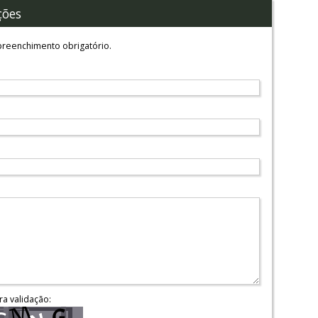
ções
reenchimento obrigatório.
ra validação: