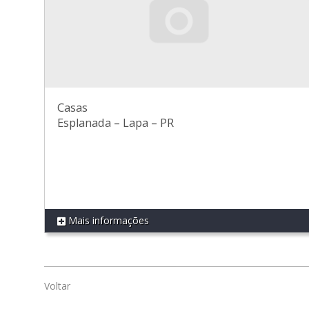
Casas
Esplanada
–
Lapa
–
PR
Mais informações
REF 527
Voltar