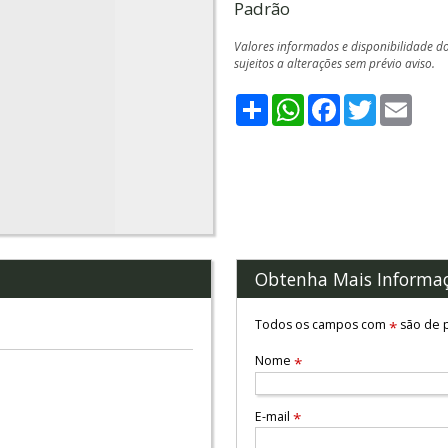
Padrão
Valores informados e disponibilidade d
sujeitos a alterações sem prévio aviso.
Share
WhatsApp
Facebook
Twitter
Emai
Obtenha Mais Informa
Todos os campos com
são de p
*
Nome
*
E-mail
*