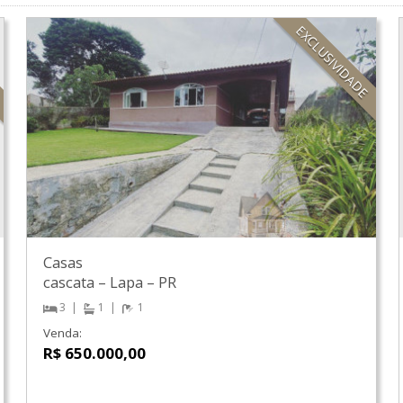
O
EXCLUSIVIDADE
Casas
cascata
–
Lapa
–
PR
3
1
1
Venda:
R$ 650.000,00