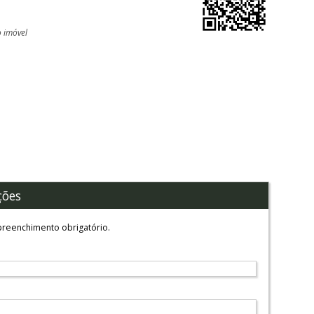
o imóvel
l
ções
reenchimento obrigatório.