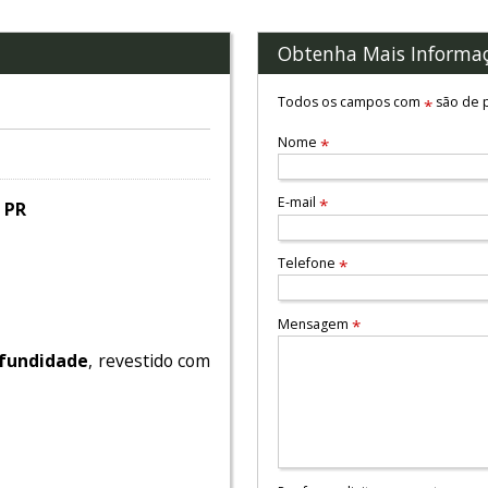
Obtenha Mais Informa
Todos os campos com
são de p
*
Nome
*
E-mail
*
 PR
Telefone
*
Mensagem
*
ofundidade
, revestido com