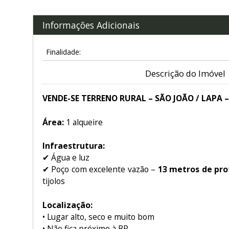
Informações Adicionais
Finalidade:
Descrição do Imóvel
VENDE-SE TERRENO RURAL – SÃO JOÃO / LAPA –
Área:
1 alqueire
Infraestrutura:
✔ Água e luz
✔ Poço com excelente vazão –
13 metros de pr
tijolos
Localização:
• Lugar alto, seco e muito bom
• Não fica próximo à BR